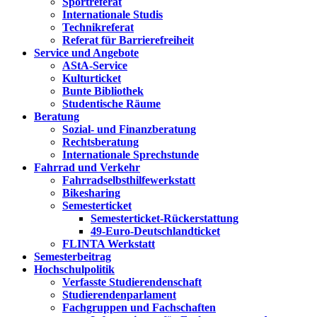
Sportreferat
Internationale Studis
Technikreferat
Referat für Barrierefreiheit
Service und Angebote
AStA-Service
Kulturticket
Bunte Bibliothek
Studentische Räume
Beratung
Sozial- und Finanzberatung
Rechtsberatung
Internationale Sprechstunde
Fahrrad und Verkehr
Fahrradselbsthilfewerkstatt
Bikesharing
Semesterticket
Semesterticket-Rückerstattung
49-Euro-Deutschlandticket
FLINTA Werkstatt
Semesterbeitrag
Hochschulpolitik
Verfasste Studierendenschaft
Studierendenparlament
Fachgruppen und Fachschaften