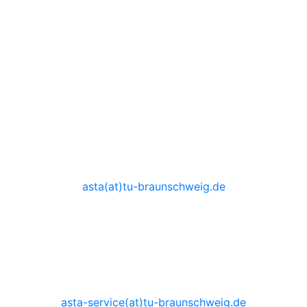
AStA TU Braunschweig
Katharinenstraße 1
38106 Braunschweig
AStA-Vorstand
0531 - 3914555
asta(at)tu-braunschweig.de
Sprechzeiten auf Anfrage
AStA-Service
0531 - 3914530
asta-service(at)tu-braunschweig.de