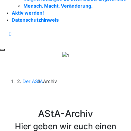
Mensch. Macht. Veränderung.
Aktiv werden!
Datenschutzhinweis
facebook
instagram
Toggle navigation
Start
Der AStA
Archiv
AStA-Archiv
Hier geben wir euch einen