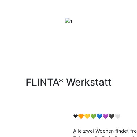
FLINTA* Werkstatt
❤️🧡💛💚💙💜🖤🤍
Alle zwei Wochen findet fre