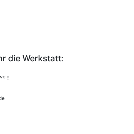
hr die Werkstatt:
weig
de