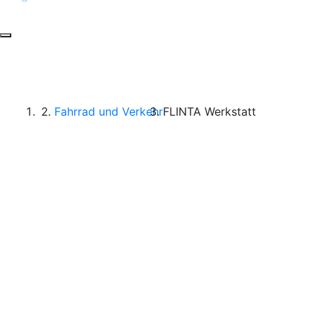
Toggle navigation
Start
Fahrrad und Verkehr
FLINTA Werkstatt