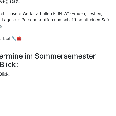
eig statt.
teht unsere Werkstatt allen FLINTA* (Frauen, Lesben,
 und agender Personen) offen und schafft somit einen Safer
🚲
orbei! 🔧🧰
 Termine im Sommersemester
Blick:
Blick: