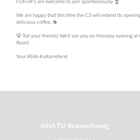
FLINTA*s are welcome to join spontaneously. ☝
We are happy that this time the C3 will extend its openin
delicious coffee. ☕
💡 Tell your friends! We'll see you on Monday evening at
floor)!
Your AStA-Kulturreferat
AStA TU Braunschweig
Katharinenstraße 1