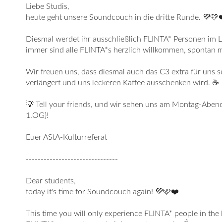
Liebe Studis,
heute geht unsere Soundcouch in die dritte Runde. 💜🩷
Diesmal werdet ihr ausschließlich FLINTA* Personen im 
immer sind alle FLINTA*s herzlich willkommen, spontan
Wir freuen uns, dass diesmal auch das C3 extra für uns 
verlängert und uns leckeren Kaffee ausschenken wird. ☕
💡 Tell your friends, und wir sehen uns am Montag-Aben
1.OG)!
Euer AStA-Kulturreferat
-------------------------------
Dear students,
today it's time for Soundcouch again! 💜🩷❤️
This time you will only experience FLINTA* people in the l