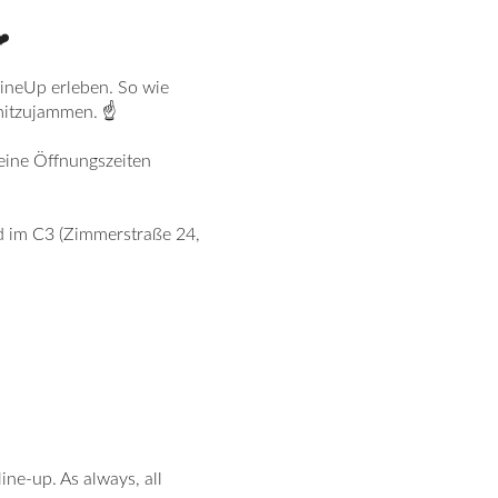
❤️
LineUp erleben. So wie
 mitzujammen. ☝
seine Öffnungszeiten
d im C3 (Zimmerstraße 24,
ine-up. As always, all