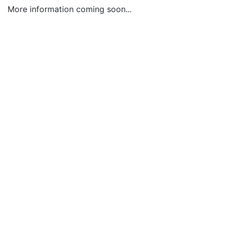
More information coming soon...
AStA TU Braunschweig
Katharinenstraße 1
38106 Braunschweig
AStA-Vorstand