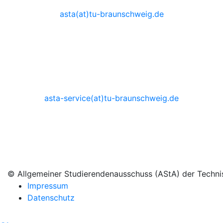
0531 - 3914555
asta(at)tu-braunschweig.de
Sprechzeiten auf Anfrage
AStA-Service
0531 - 3914530
asta-service(at)tu-braunschweig.de
Dienstag 10:00 - 14:00 Uhr
Donnertag 10:00 - 14:00 Uhr
© Allgemeiner Studierendenausschuss (AStA) der Techni
Impressum
Datenschutz