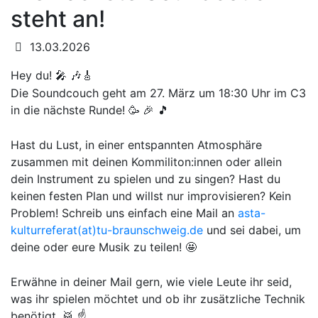
steht an!
Datum:
13.03.2026
Hey du!
🎤
🎶🎸
Die Soundcouch geht am 27. März um 18:30 Uhr im C3
in die nächste Runde!
🥳 🎉
🎵
Hast du Lust, in einer entspannten Atmosphäre
zusammen mit deinen Kommiliton:innen oder allein
dein Instrument zu spielen und zu singen? Hast du
keinen festen Plan und willst nur improvisieren? Kein
Problem! Schreib uns einfach eine Mail an
asta-
kulturreferat(at)tu-braunschweig.de
und sei dabei, um
deine oder eure Musik zu teilen!
🤩
Erwähne in deiner Mail gern, wie viele Leute ihr seid,
was ihr spielen möchtet und ob ihr zusätzliche Technik
benötigt.
🥁
☝️