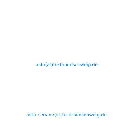
AStA TU Braunschweig
Katharinenstraße 1
38106 Braunschweig
AStA-Vorstand
0531 - 3914555
asta(at)tu-braunschweig.de
Sprechzeiten auf Anfrage
AStA-Service
0531 - 3914530
asta-service(at)tu-braunschweig.de
Dienstag 10:00 - 14:00 Uhr
Donnertag 10:00 - 14:00 Uhr