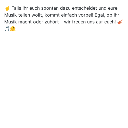
☝️ Falls ihr euch spontan dazu entscheidet und eure
Musik teilen wollt, kommt einfach vorbei! Egal, ob ihr
Musik macht oder zuhört – wir freuen uns auf euch! 🎻
🎵🤗
AStA TU Braunschweig
Katharinenstraße 1
38106 Braunschweig