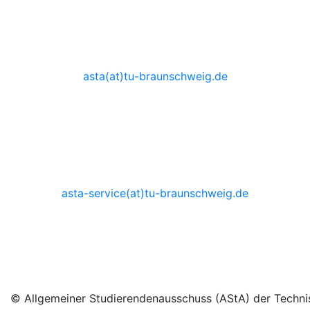
AStA-Vorstand
0531 - 3914555
asta(at)tu-braunschweig.de
Sprechzeiten auf Anfrage
AStA-Service
0531 - 3914530
asta-service(at)tu-braunschweig.de
Dienstag 10:00 - 14:00 Uhr
Donnertag 10:00 - 14:00 Uhr
© Allgemeiner Studierendenausschuss (AStA) der Techni