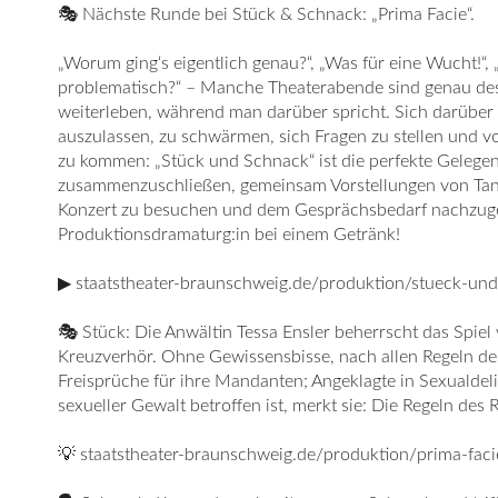
🎭 Nächste Runde bei Stück & Schnack: „Prima Facie“.
„Worum ging‘s eigentlich genau?“, „Was für eine Wucht!“, „
problematisch?“ – Manche Theaterabende sind genau desh
weiterleben, während man darüber spricht. Sich darübe
auszulassen, zu schwärmen, sich Fragen zu stellen und 
zu kommen: „Stück und Schnack“ ist die perfekte Gelegen
zusammenzuschließen, gemeinsam Vorstellungen von Tan
Konzert zu besuchen und dem Gesprächsbedarf nachzug
Produktionsdramaturg:in bei einem Getränk!
▶
staatstheater-braunschweig.de/produktion/stueck-un
🎭 Stück: Die Anwältin Tessa Ensler beherrscht das Spiel
Kreuzverhör. Ohne Gewissensbisse, nach allen Regeln des 
Freisprüche für ihre Mandanten; Angeklagte in Sexualdelik
sexueller Gewalt betroffen ist, merkt sie: Die Regeln des R
💡
staatstheater-braunschweig.de/produktion/prima-faci