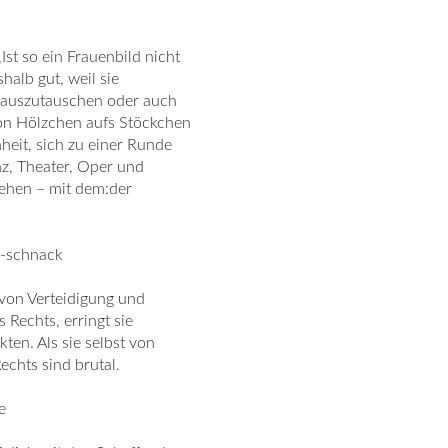
Ist so ein Frauenbild nicht
alb gut, weil sie
r auszutauschen oder auch
von Hölzchen aufs Stöckchen
heit, sich zu einer Runde
z, Theater, Oper und
ehen – mit dem:der
d-schnack
 von Verteidigung und
Rechts, erringt sie
ten. Als sie selbst von
echts sind brutal.
e